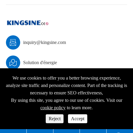

inquiry@kingsine.com

Solution d'énergie
We use cookies to offer you a better browsing experience,
analyze site traffic and personalize content. Part of the tracking is
necessary to ensure SEO effectiveness,
Droit d'auteur ©
KINGSINE Electric
Tous droits réservés.
By using this site, you agree to our use of cookies. Visit our
Plan du site
|
Politique de confidentialité
cookie policy
to learn more.




Reject
Accept