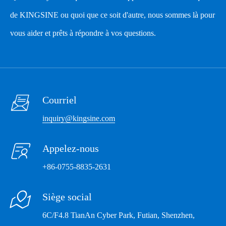
Résolution
1mV
de KINGSINE ou quoi que ce soit d'autre, nous sommes là pour
Courant de sortie AC
vous aider et prêts à répondre à vos questions.
Gamme
12 × 0...100 A
Puissance
> 750VA/ Phase
Précision
<± 0.05%

Courriel
Résolution
1mA
inquiry@kingsine.com
Sortie de tension DC

Appelez-nous
Gamme
12 × 0...450 V
+86-0755-8835-2631
Puissance
> 300VA/ Phase

Siège social
Précision
<± 0.2%
6C/F4.8 TianAn Cyber Park, Futian, Shenzhen,
Résolution
1mV