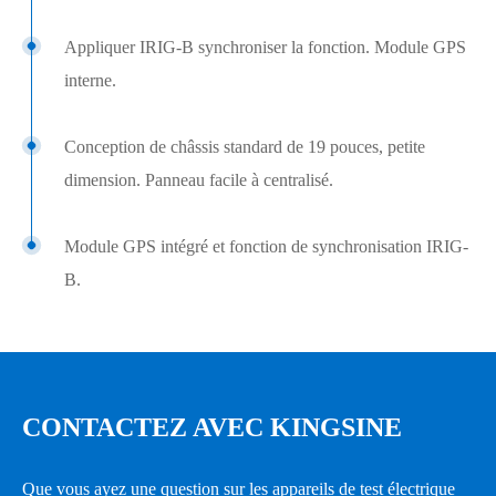
Appliquer IRIG-B synchroniser la fonction. Module GPS
interne.
Conception de châssis standard de 19 pouces, petite
dimension. Panneau facile à centralisé.
Module GPS intégré et fonction de synchronisation IRIG-
B.
AC Tension de sortie
Gamme
12 × 0...450 V
Puissance
> 300VA/Phase
CONTACTEZ AVEC KINGSINE
Précision
<± 0.05%
Que vous ayez une question sur les appareils de test électrique