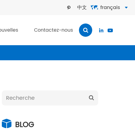
中文
français



ouvelles
Contactez-nous


BLOG