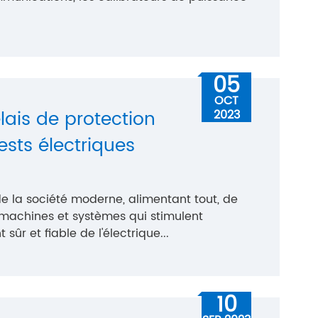
05
OCT
lais de protection
2023
ests électriques
e de la société moderne, alimentant tout, de
 machines et systèmes qui stimulent
 sûr et fiable de l'électrique...
10