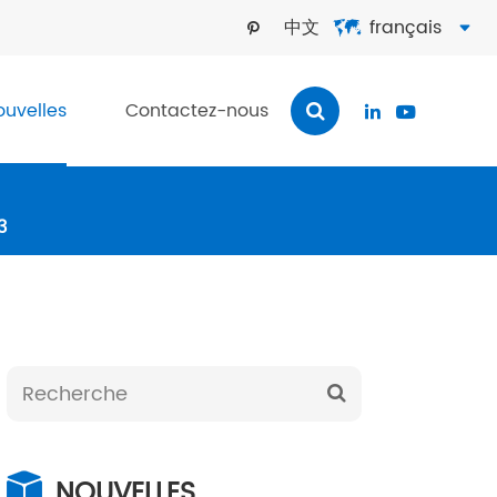
中文
français



ouvelles
Contactez-nous


3
NOUVELLES