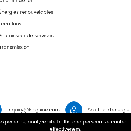
Chemin de fer
Énergies renouvelables
Locations
Fournisseur de services
Transmission
inquiry@kingsine.com
Solution d'énergie

xperience, analyze site traffic and personalize content.
effectiveness,