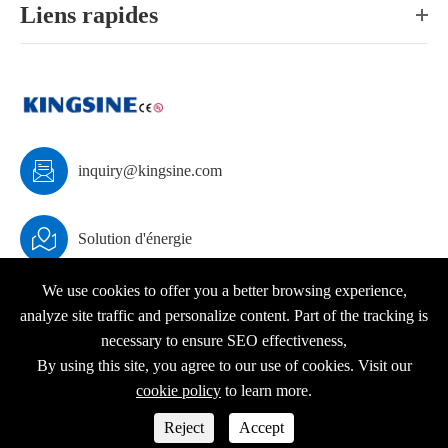
Liens rapides

inquiry@kingsine.com

Solution d'énergie
We use cookies to offer you a better browsing experience,
analyze site traffic and personalize content. Part of the tracking is
necessary to ensure SEO effectiveness,
Droit d'auteur ©
KINGSINE Electric
Tous droits réservés.
By using this site, you agree to our use of cookies. Visit our
Plan du site
|
Politique de confidentialité
cookie policy
to learn more.




Reject
Accept